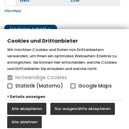
mm
Liter
Pflichtfeld
Nächster Schritt
Cookies und Drittanbieter
Wir möchten Cookies und Daten von Drittanbietern
verwenden, um Ihnen ein optimales Webseiten-Erlebnis zu
OTTOFOND GmbH & Co. KG
ermöglichen. Sie können hier entscheiden, welche Cookies
und Drittanbieter Sie erlauben und welche nicht.
Graf-Zeppelin-Straße 42
33181 Bad Wünnenberg-Haaren
Notwendige Cookies
Statistik (Matomo)
Google Maps
Tel. 0 29 57 / 98 77 - 0
Fax 0 29 57 / 98 77 - 90
Details anzeigen
vertrieb@ottofond.de
Alle akzeptieren
Nur ausgewählte akzeptieren
Alle ablehnen