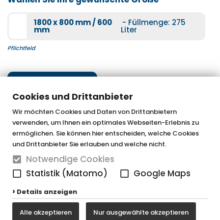
Mehr Informationen
1800 x 800 mm / 600
- Füllmenge: 275
mm
Liter
Pflichtfeld
Nächster Schritt
Cookies und Drittanbieter
Wir möchten Cookies und Daten von Drittanbietern
verwenden, um Ihnen ein optimales Webseiten-Erlebnis zu
OTTOFOND GmbH & Co. KG
ermöglichen. Sie können hier entscheiden, welche Cookies
und Drittanbieter Sie erlauben und welche nicht.
Graf-Zeppelin-Straße 42
Notwendige Cookies
33181 Bad Wünnenberg-Haaren
Statistik (Matomo)
Google Maps
Tel. 0 29 57 / 98 77 - 0
Details anzeigen
Fax 0 29 57 / 98 77 - 90
Alle akzeptieren
Nur ausgewählte akzeptieren
vertrieb@ottofond.de