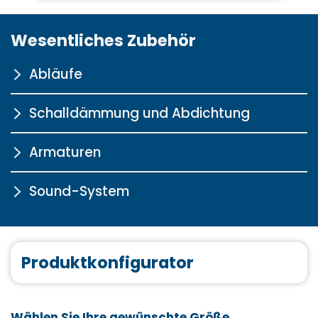
Wesentliches Zubehör
Abläufe
Schalldämmung und Abdichtung
mit verlängertem
Bowdenzug und
Wassereinlauf chrom
Armaturen
Wannen-Schalldämmprofil
Mehr Informationen
Sound-System
Mehr Informationen
S2000
Mehr Informationen
Sound‐System
Produktkonfigurator
Wannenfugenband
Mehr Informationen
S3000
Mehr Informationen
Wählen Sie Ihre gewünschte Größe