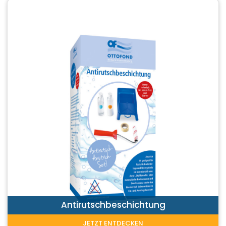
Antirutschbeschichtung
JETZT ENTDECKEN