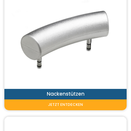
Nackenstützen
JETZT ENTDECKEN