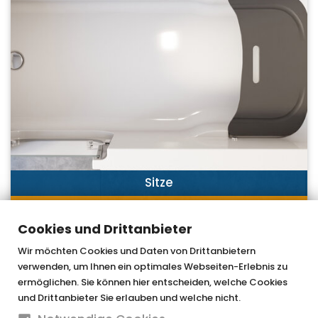
Sitze
JETZT ENTDECKEN
Cookies und Drittanbieter
Wir möchten Cookies und Daten von Drittanbietern
verwenden, um Ihnen ein optimales Webseiten-Erlebnis zu
OTTOFOND GmbH & Co. KG
ermöglichen. Sie können hier entscheiden, welche Cookies
und Drittanbieter Sie erlauben und welche nicht.
Graf-Zeppelin-Straße 42