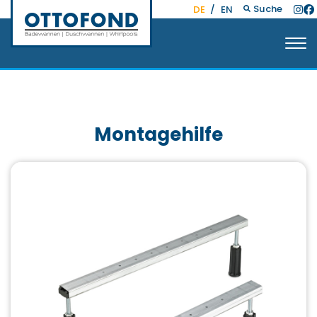
Suche
DE
/
EN
Montagehilfe