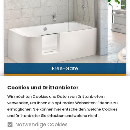
Free-Gate
JETZT ENTDECKEN
Cookies und Drittanbieter
Wir möchten Cookies und Daten von Drittanbietern
verwenden, um Ihnen ein optimales Webseiten-Erlebnis zu
OTTOFOND GmbH & Co. KG
ermöglichen. Sie können hier entscheiden, welche Cookies
und Drittanbieter Sie erlauben und welche nicht.
Graf-Zeppelin-Straße 42
Notwendige Cookies
33181 Bad Wünnenberg-Haaren