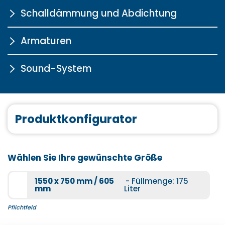
Schalldämmung und Abdichtung
Armaturen
Wannen-Schalldämmprofil
Sound-System
Mehr Informationen
S3000
Mehr Informationen
Sound‐System
Produktkonfigurator
Wannenfugenband
Mehr Informationen
Mehr Informationen
Wählen Sie Ihre gewünschte Größe
1550 x 750 mm / 605
- Füllmenge: 175
mm
Liter
Pflichtfeld