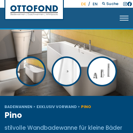
Suche
DE
/
EN
BADEWANNEN
EXKLUSIV VORWAND
PINO
Pino
stilvolle Wandbadewanne für kleine Bäder