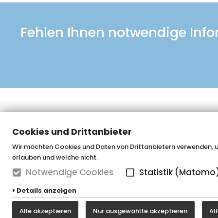
Fehlen Ihnen notwendige Info
Cookies und Drittanbieter
Wir möchten Cookies und Daten von Drittanbietern verwenden, um
erlauben und welche nicht.
OTTOFOND GmbH & Co. KG
Graf-Zepp
Notwendige Cookies
Statistik (Matomo
33181 Ba
Details anzeigen
Alle akzeptieren
Nur ausgewählte akzeptieren
Al