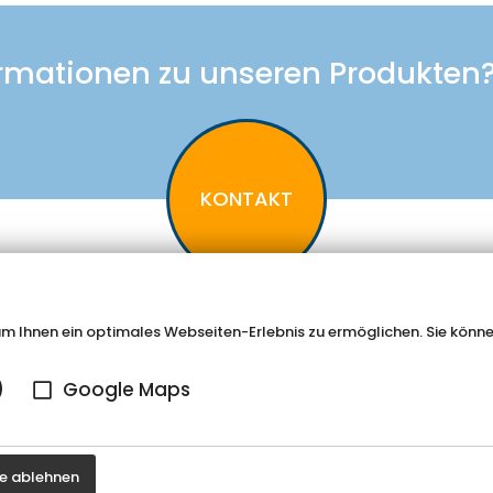
rmationen zu unseren Produkten? 
KONTAKT
 Ihnen ein optimales Webseiten-Erlebnis zu ermöglichen. Sie können
elin-Straße 42
Tel. 0 29 57 / 98 77 - 0
)
Google Maps
d Wünnenberg-Haaren
Fax 0 29 57 / 98 77 - 90
le ablehnen