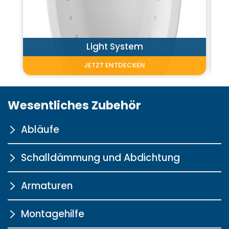
Light System
JETZT ENTDECKEN
Wesentliches Zubehör
Abläufe
Schalldämmung und Abdichtung
für Körperformwannen
chrom
Armaturen
Mehr Informationen
Wannen-Schalldämmprofil
Montagehilfe
Mehr Informationen
S2000