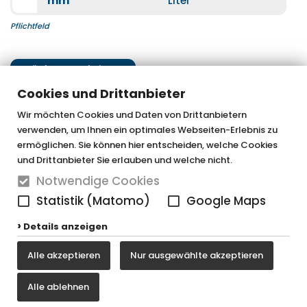
mm
Liter
Pflichtfeld
Nächster Schritt
Cookies und Drittanbieter
Wir möchten Cookies und Daten von Drittanbietern
verwenden, um Ihnen ein optimales Webseiten-Erlebnis zu
OTTOFOND GmbH & Co. KG
ermöglichen. Sie können hier entscheiden, welche Cookies
und Drittanbieter Sie erlauben und welche nicht.
Graf-Zeppelin-Straße 42
Notwendige Cookies
33181 Bad Wünnenberg-Haaren
Statistik (Matomo)
Google Maps
Tel. 0 29 57 / 98 77 - 0
Details anzeigen
Fax 0 29 57 / 98 77 - 90
Alle akzeptieren
Nur ausgewählte akzeptieren
vertrieb@ottofond.de
Alle ablehnen